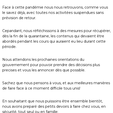
s
Face à cette pandémie nous nous retrouvons, comme vous
l
le savez déjà, avec toutes nos activitées suspendues sans
'
H
prévision de retour.
é
r
Cepandant, nous réfléchissons à des mesures pour récupérer,
a
u
dès la fin de la quarantaine, les contenus qui devaient être
l
abordés pendant les cours qui auraient eu lieu durant cette
t
période.
Nous attendons les prochaines orientations du
gouvernement pour pouvoir prendre des décisions plus
precises et vous les annoncer dès que possible.
Sachez que nous pensons à vous, et aux meilleures manières
de faire face à ce moment difficile tous unis!
En souhaitant que nous puissoins être ensemble bientôt,
nous avons preparé des petits devoirs à faire chez vous, en
sécurité, tout seul ou en famille: