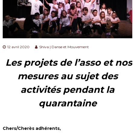
m
l
t
e
u
n
r
t
e
l
l
e
12 avril 2020
Shiva | Danse et Mouvement
s
e
t
Les projets de l’asso et nos
a
r
mesures au sujet des
t
i
s
activités pendant la
t
i
quarantaine
q
u
e
s
d
Chers/Cherès adhérents,
a
n