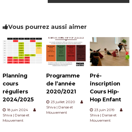
a
v
Vous pourrez aussi aimer
i
g
a
t
Planning
Programme
Pré-
i
cours
de l’année
inscription
réguliers
2020/2021
Cours Hip-
o
2024/2025
Hop Enfant
23 juillet 2020
n
Shiva | Danse et
18 juin 2024
23 juin 2019
Mouvement
Shiva | Danse et
Shiva | Danse et
d
Mouvement
Mouvement