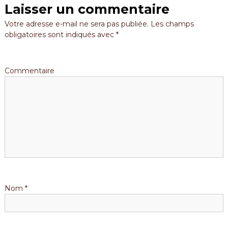
e
Laisser un commentaire
l
Votre adresse e-mail ne sera pas publiée.
Les champs
obligatoires sont indiqués avec
*
’
a
Commentaire
r
t
i
c
l
Nom
*
e