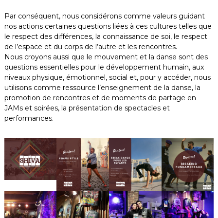
m
l
t
Par conséquent, nous considérons comme valeurs guidant
e
u
nos actions certaines questions liées à ces cultures telles que
n
r
le respect des différences, la connaissance de soi, le respect
t
e
de l’espace et du corps de l’autre et les rencontres.
l
Nous croyons aussi que le mouvement et la danse sont des
l
questions essentielles pour le développement humain, aux
e
s
niveaux physique, émotionnel, social et, pour y accéder, nous
e
utilisons comme ressource l’enseignement de la danse, la
t
promotion de rencontres et de moments de partage en
a
JAMs et soirées, la présentation de spectacles et
r
performances.
t
i
s
t
i
q
u
e
s
d
a
n