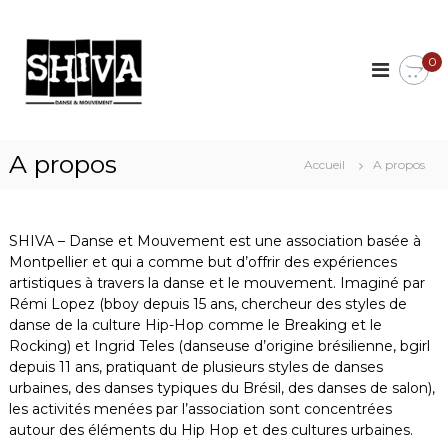
A
l
S
A
s
l
H
0
s
e
I
o
r
V
c
a
i
A
u
a
|
c
t
A propos
Accueil
A propos
D
i
o
o
n
a
n
t
n
d
e
SHIVA – Danse et Mouvement est une association basée à
s
'
n
Montpellier et qui a comme but d’offrir des expériences
a
e
u
c
artistiques à travers la danse et le mouvement. Imaginé par
e
t
Rémi Lopez (bboy depuis 15 ans, chercheur des styles de
t
i
danse de la culture Hip-Hop comme le Breaking et le
v
M
Rocking) et Ingrid Teles (danseuse d’origine brésilienne, bgirl
i
o
depuis 11 ans, pratiquant de plusieurs styles de danses
t
urbaines, des danses typiques du Brésil, des danses de salon),
u
é
s
les activités menées par l’association sont concentrées
v
c
autour des éléments du Hip Hop et des cultures urbaines.
e
u