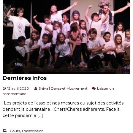
m
l
t
e
u
n
r
t
e
l
l
e
s
e
t
a
r
t
Dernières infos
i
s
12 avril 2020
Shiva | Danse et Mouvement
Laisser un
t
s
commentaire
i
u
q
Les projets de l’asso et nos mesures au sujet des activités
r
u
pendant la quarantaine Chers/Cherès adhérents, Face à
D
e
e
cette pandémie […]
s
r
d
n
a
,
Cours
L'association
i
n