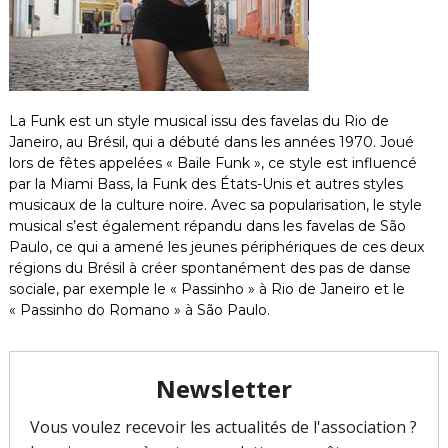
m
l
t
e
u
n
r
t
e
l
La Funk est un style musical issu des favelas du Rio de
l
e
Janeiro, au Brésil, qui a débuté dans les années 1970. Joué
s
lors de fêtes appelées « Baile Funk », ce style est influencé
e
par la Miami Bass, la Funk des États-Unis et autres styles
t
musicaux de la culture noire. Avec sa popularisation, le style
a
musical s’est également répandu dans les favelas de São
r
Paulo, ce qui a amené les jeunes périphériques de ces deux
t
i
régions du Brésil à créer spontanément des pas de danse
s
sociale, par exemple le « Passinho » à Rio de Janeiro et le
t
« Passinho do Romano » à São Paulo.
i
q
u
e
s
d
a
n