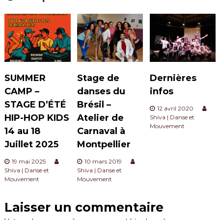
i
g
a
SUMMER
Stage de
Dernières
t
CAMP –
danses du
infos
i
STAGE D’ÉTÉ
Brésil –
12 avril 2020
HIP-HOP KIDS
Atelier de
Shiva | Danse et
o
Mouvement
14 au 18
Carnaval à
Juillet 2025
Montpellier
n
19 mai 2025
10 mars 2019
d
Shiva | Danse et
Shiva | Danse et
Mouvement
Mouvement
e
Laisser un commentaire
l