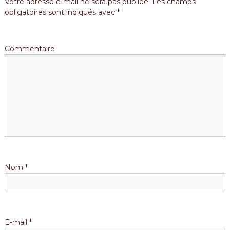
Votre adresse e-mail ne sera pas publiée.
Les champs
obligatoires sont indiqués avec
*
’
a
Commentaire
r
t
i
c
l
Nom
*
e
E-mail
*